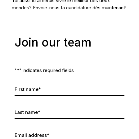
Toi aussi tu aimerais vivre le meilleur des deux
mondes? Envoie-nous ta candidature dès maintenant!
Join
our
team
"
*
" indicates required fields
First name
*
Last name
*
Email address
*