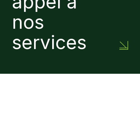
appel
à
nos
services