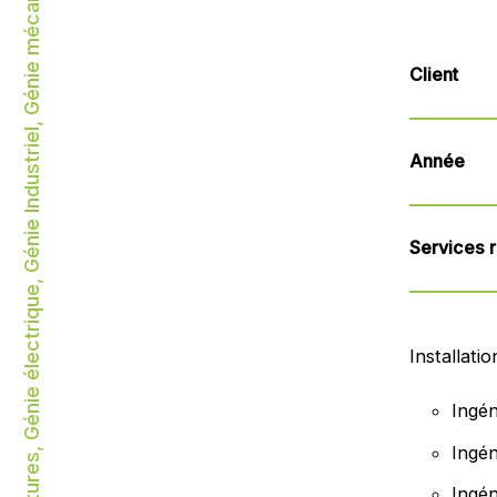
Génie des structures, Génie électrique, Génie Industriel, Génie mécanique
Client
Année
Services 
Installati
Ingén
Ingén
Ingén