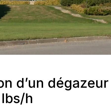
ion
d’un
dégazeur
lbs/h