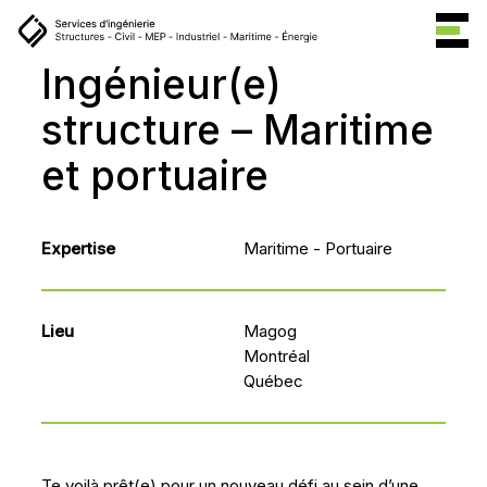
Ingénieur(e)
structure
–
Maritime
et
portuaire
Expertise
Maritime - Portuaire
Lieu
Magog
Montréal
Québec
Te voilà prêt(e) pour un nouveau défi au sein d’une