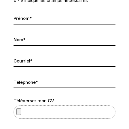
«
*
» indique les champs nécessaires
Prénom
*
Nom
*
Courriel
*
Téléphone
*
Téléverser mon CV